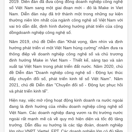
2019. Diễn đàn đã đưa cộng đồng doanh nghiệp công nghệ
số Việt Nam sang một giai đoạn mới - đó là Make in Viet
Nam. Diễn đàn này đã trở thành một trong những sự kiện
thường niên lớn nhất của ngành công nghệ số Việt Nam với
vai trò dẫn dắt, định hình đường hướng phát triển của cộng
dồngdoanh nghiệp công nghệ số.
Năm 2019, chủ đề Diễn đàn "Khát vọng, tầm nhìn và định
hướng phát triển vì một Việt Nam hùng cường" nhằm đưa ra
thông điệp về doanh nghiệp công nghệ số và chủ trương
định hướng Make in Viet Nam - Thiết kế, sáng tạo và sản
xuất tại Việt Nam trong phát triển đất nước. Năm 2020, chủ
đề Diễn đàn "Doanh nghiệp công nghệ số - Động lực thúc
đẩy chuyển đổi số, phát triển kinh tế số Việt Nam". Năm
2021, chủ đề Diễn đàn "Chuyển đổi số - Động lực phục hồi
và phát triển kinh tế".
Hiện nay, việc mở rộng hoạt động kinh doanh ra nước ngoài
đang là định hướng của nhiều doanh nghiệp công nghệ số
Việt Nam. Các doanh nghiệp đang vươn ra thị trường nước
ngoài rất mạnh mẽ cả về quy mô hiện diện và tốc độ tăng
trưởng. Dẫn đầu xu hướng là các tập đoàn, doanh nghiệp
lớn như VNPT, Viettel, FPT. Các doanh nghiệp lớn có đủ tiềm