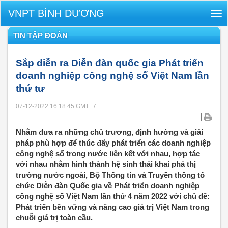
VNPT BÌNH DƯƠNG
Tog
nav
TIN TẬP ĐOÀN
Sắp diễn ra Diễn đàn quốc gia Phát triển
doanh nghiệp công nghệ số Việt Nam lần
thứ tư
07-12-2022 16:18:45
GMT+7
|
Nhằm đưa ra những chủ trương, định hướng và giải
pháp phù hợp để thúc đẩy phát triển các doanh nghiệp
công nghệ số trong nước liên kết với nhau, hợp tác
với nhau nhằm hình thành hệ sinh thái khai phá thị
trường nước ngoài, Bộ Thông tin và Truyền thông tổ
chức Diễn đàn Quốc gia về Phát triển doanh nghiệp
công nghệ số Việt Nam lần thứ 4 năm 2022 với chủ đề:
Phát triển bền vững và nâng cao giá trị Việt Nam trong
chuỗi giá trị toàn cầu.