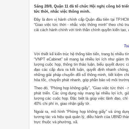
Sáng 28/8, Quận 11 đã tổ chức Hội nghị công bố tri
tức thời, nhắc việc thông minh.
Đây là đơn vị hành chính cấp Quận đầu tiên tại TP.HCM
“Giao việc tức thời - nhắc việc thông minh” theo chủ
cải cách hành chính với tinh thần chính quyền kiến tạo, 
To
Với thiết kế kiến trúc hệ thống tiên tiến, trang bị nhiều
“VNPT eCabinet” sẽ mang lại nhiều lợi ích như giảm th
lượng cuộc họp, thông tin thảo luận, biểu quyết được cậ
đạo các cấp đưa ra kết luận, quyết định nhanh chóng,
những giải pháp chuyển đổi số thông minh, tiết kiệm ch
hỏa tốc, chuyển phát nhanh, góp phần bảo vệ môi trườn
Theo đó, “Phòng họp không giấy”, “Giao việc tức thời 
phát triển. Các ứng dụng này mang lại nhiều lợi ích, gi
lượng các cuộc họp. Đặc biệt là giúp việc lãnh đạo, ch
40% chi phí in, giao nhận giấy tờ.
Ngoài ra, mô hình “Phòng họp không giấy” và ứng dụn
tương tác và hiệu quả quản lý, điều hành của UBND th
trực thuộc và phường, xã.