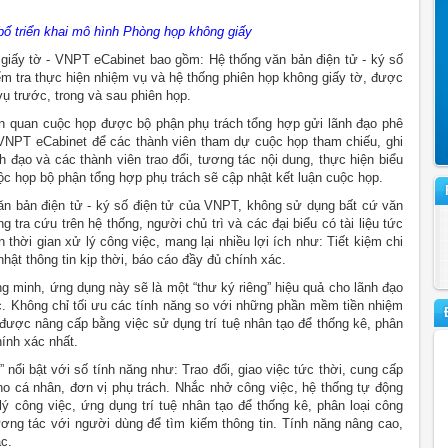
ố triển khai mô hình Phòng họp không giấy
giấy tờ - VNPT eCabinet bao gồm: Hệ thống văn bản điện tử - ký số
kiểm tra thực hiện nhiệm vụ và hệ thống phiên họp không giấy tờ, được
 trước, trong và sau phiên họp.
liên quan cuộc họp được bộ phận phụ trách tổng hợp gửi lãnh đạo phê
 VNPT eCabinet để các thành viên tham dự cuộc họp tham chiếu, ghi
 đạo và các thành viên trao đổi, tương tác nội dung, thực hiện biểu
ộc họp bộ phận tổng hợp phụ trách sẽ cập nhật kết luận cuộc họp.
ăn bản điện tử - ký số điện tử của VNPT, không sử dụng bất cứ văn
 tra cứu trên hệ thống, người chủ trì và các đại biểu có tài liệu tức
n thời gian xử lý công việc, mang lại nhiều lợi ích như: Tiết kiệm chi
 nhật thông tin kịp thời, báo cáo đầy đủ chính xác.
ng minh, ứng dụng này sẽ là một “thư ký riêng” hiệu quả cho lãnh đạo
ác. Không chỉ tối ưu các tính năng so với những phần mềm tiền nhiệm
n được nâng cấp bằng việc sử dụng trí tuệ nhân tạo để thống kê, phân
hính xác nhất.
 nổi bật với số tính năng như: Trao đổi, giao việc tức thời, cung cấp
ho cá nhân, đơn vị phụ trách. Nhắc nhở công việc, hệ thống tự động
ý công việc, ứng dụng trí tuệ nhân tạo để thống kê, phân loại công
ương tác với người dùng để tìm kiếm thông tin. Tính năng nâng cao,
ác.