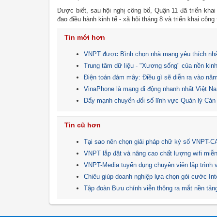
Được biết, sau hội nghị công bố, Quận 11 đã triển khai
đạo điều hành kinh tế - xã hội tháng 8 và triển khai côn
Tin mới hơn
VNPT được Bình chọn nhà mạng yêu thích nhấ
Trung tâm dữ liệu - "Xương sống" của nền kinh
Điện toán đám mây: Điều gì sẽ diễn ra vào nă
VinaPhone là mạng di động nhanh nhất Việt 
Đẩy mạnh chuyển đổi số lĩnh vực Quản lý Cán
Tin cũ hơn
Tại sao nên chọn giải pháp chữ ký số VNPT-C
VNPT lắp đặt và nâng cao chất lượng wifi miễn
VNPT-Media tuyển dụng chuyên viên lập trình
Chiêu giúp doanh nghiệp lựa chọn gói cước In
Tập đoàn Bưu chính viễn thông ra mắt nền tả