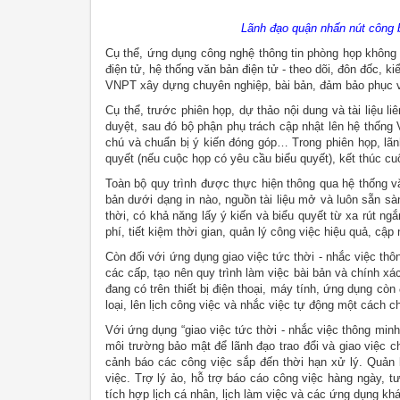
Lãnh đạo quận nhấn nút công b
Cụ thể, ứng dụng công nghệ thông tin phòng họp không 
điện tử, hệ thống văn bản điện tử - theo dõi, đôn đốc, 
VNPT xây dựng chuyên nghiệp, bài bản, đảm bảo phục vụ
Cụ thể, trước phiên họp, dự thảo nội dung và tài liệu 
duyệt, sau đó bộ phận phụ trách cập nhật lên hệ thống
chú và chuẩn bị ý kiến đóng góp… Trong phiên họp, lãnh
quyết (nếu cuộc họp có yêu cầu biểu quyết), kết thúc cu
Toàn bộ quy trình được thực hiện thông qua hệ thống v
bản dưới dạng in nào, nguồn tài liệu mở và luôn sẵn sàng
thời, có khả năng lấy ý kiến và biểu quyết từ xa rút ngắ
phí, tiết kiệm thời gian, quản lý công việc hiệu quả, cập
Còn đối với ứng dụng giao việc tức thời - nhắc việc thô
các cấp, tạo nên quy trình làm việc bài bản và chính x
đang có trên thiết bị điện thoại, máy tính, ứng dụng cò
loại, lên lịch công việc và nhắc việc tự động một cách c
Với ứng dụng “giao việc tức thời - nhắc việc thông minh”
môi trường bảo mật để lãnh đạo trao đổi và giao việc c
cảnh báo các công việc sắp đến thời hạn xử lý. Quản l
việc. Trợ lý ảo, hỗ trợ báo cáo công việc hàng ngày, t
tích hợp lịch cá nhân, lịch làm việc và các ứng dụng kh