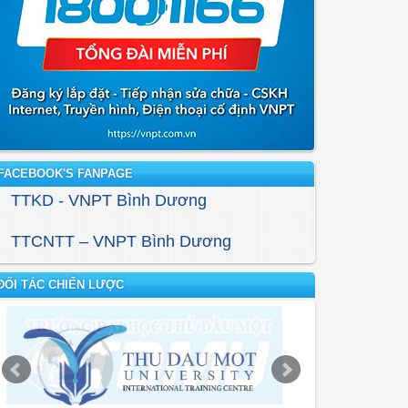
FACEBOOK'S FANPAGE
TTKD - VNPT Bình Dương
TTCNTT – VNPT Bình Dương
ĐỐI TÁC CHIẾN LƯỢC