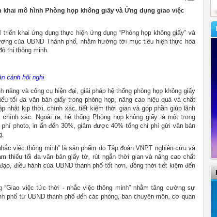
ển khai mô hình Phòng họp không giấy và Ứng dụng giao việc
 triển khai ứng dụng thực hiện ứng dụng “Phòng họp không giấy” và
 trương của UBND Thành phố, nhằm hướng tới mục tiêu hiện thực hóa
đô thị thông minh.
àn cảnh hội nghị
 tính năng và công cụ hiện đại, giải pháp hệ thống phòng họp không giấy
iểu tối đa văn bản giấy trong phòng họp, nâng cao hiệu quả và chất
p nhật kịp thời, chính xác, tiết kiệm thời gian và góp phần giúp lãnh
 chính xác. Ngoài ra, hệ thống Phòng họp không giấy là một trong
i phí photo, in ấn đến 30%, giảm được 40% tổng chi phí gửi văn bản
g.
- nhắc việc thông minh” là sản phẩm do Tập đoàn VNPT nghiên cứu và
ảm thiểu tối đa văn bản giấy tờ, rút ngắn thời gian và nâng cao chất
ỉ đạo, điều hành của UBND thành phố tốt hơn, đồng thời tiết kiệm đến
g “Giao việc tức thời - nhắc việc thông minh” nhằm tăng cường sự
ành phố từ UBND thành phố đến các phòng, ban chuyên môn, cơ quan