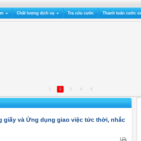
ẩm
Chất lượng dịch vụ
Tra cứu cước
Thanh toán cước on
1
2
3
4
5
 giấy và Ứng dụng giao việc tức thời, nhắc
|