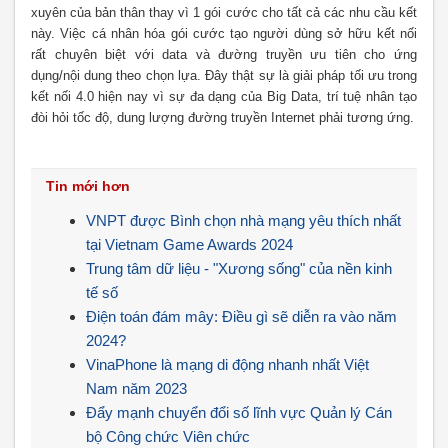
xuyên của bản thân thay vì 1 gói cước cho tất cả các nhu cầu kết
này. Việc cá nhân hóa gói cước tạo người dùng sở hữu kết nối
rất chuyên biệt với data và đường truyền ưu tiên cho ứng
dụng/nội dung theo chọn lựa. Đây thật sự là giải pháp tối ưu trong
kết nối 4.0 hiện nay vì sự đa dạng của Big Data, trí tuệ nhân tạo
đòi hỏi tốc độ, dung lượng đường truyền Internet phải tương ứng.
Tin mới hơn
VNPT được Bình chọn nhà mạng yêu thích nhất
tại Vietnam Game Awards 2024
Trung tâm dữ liệu - "Xương sống" của nền kinh
tế số
Điện toán đám mây: Điều gì sẽ diễn ra vào năm
2024?
VinaPhone là mạng di động nhanh nhất Việt
Nam năm 2023
Đẩy mạnh chuyển đổi số lĩnh vực Quản lý Cán
bộ Công chức Viên chức