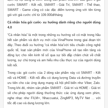
cước SMART - Kết nối, SMART - Giải Trí, SMART - Thể thao,
SMART - Game cũng có các đặc điểm tương ứng với tên từng
gói với giá cước chỉ từ 109.000đ/tháng.
Cá nhân hóa gói cước- xu hướng dành riêng cho người dùng
4.0
“Cá nhân hóa” là một trong những xu hướng sẽ có mặt trong hầu
hết sản phẩm và dịch vụ mới của VinaPhone trong giai đoạn tới
đây..Theo đuổi xu hướng “cá nhân hóa”với tiêu chuẩn công nghệ
quốc tế, loạt sản phẩm mới của VinaPhone sẽ tạo nền tảng và
động lực cho nền kinh tế số qua sự bồi đắp chăm chút về chất
lượng, sự chú trọng và am hiểu nhu cầu thực sự của người dùng
kết nối.
Trong các gói cước của 2 dòng sản phẩm này có SMART - Kết
nối và HOME - Kết nối đều có dung lượng Data và đường truyền
ưu tiên cho các ứng dụng mạng xã hội phổ biến như Viber, Zalo.
Trong khi đó, nhóm sản phẩm SMART - Giải trí và HOME - Giải trí
sẽ cho phép người dùng thưởng thức các ứng dụng xem phim,
nghe nhạc như FILM+, Nhaccuatui, ZingMP3, MyTV Net … với
tốc độ cao và dung lượng lớn.