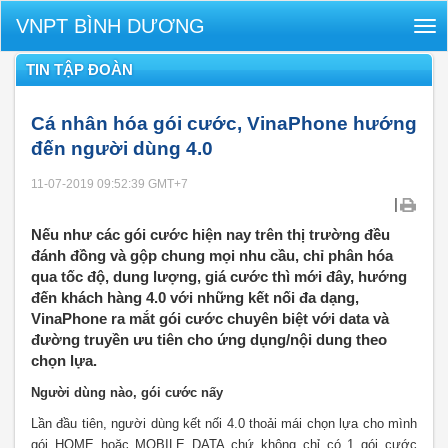
VNPT BÌNH DƯƠNG
Tog
nav
TIN TẬP ĐOÀN
Cá nhân hóa gói cước, VinaPhone hướng
đến người dùng 4.0
11-07-2019 09:52:39
GMT+7
|
Nếu như các gói cước hiện nay trên thị trường đều
đánh đồng và gộp chung mọi nhu cầu, chỉ phân hóa
qua tốc độ, dung lượng, giá cước thì mới đây, hướng
đến khách hàng 4.0 với những kết nối đa dạng,
VinaPhone ra mắt gói cước chuyên biệt với data và
đường truyền ưu tiên cho ứng dụng/nội dung theo
chọn lựa.
Người dùng nào, gói cước nấy
Lần đầu tiên, người dùng kết nối 4.0 thoải mái chọn lựa cho mình
gói HOME hoặc MOBILE DATA chứ không chỉ có 1 gói cước