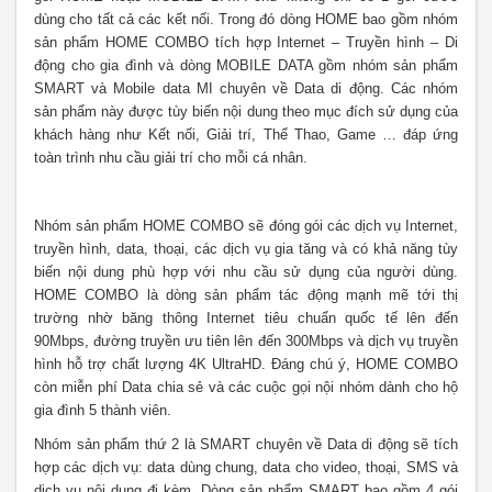
dùng cho tất cả các kết nối. Trong đó dòng HOME bao gồm nhóm
sản phẩm HOME COMBO tích hợp Internet – Truyền hình – Di
động cho gia đình và dòng MOBILE DATA gồm nhóm sản phẩm
SMART và Mobile data MI chuyên về Data di động. Các nhóm
sản phẩm này được tùy biến nội dung theo mục đích sử dụng của
khách hàng như Kết nối, Giải trí, Thể Thao, Game … đáp ứng
toàn trình nhu cầu giải trí cho mỗi cá nhân.
Nhóm sản phẩm HOME COMBO sẽ đóng gói các dịch vụ Internet,
truyền hình, data, thoại, các dịch vụ gia tăng và có khả năng tùy
biến nội dung phù hợp với nhu cầu sử dụng của người dùng.
HOME COMBO là dòng sản phẩm tác động mạnh mẽ tới thị
trường nhờ băng thông Internet tiêu chuẩn quốc tế lên đến
90Mbps, đường truyền ưu tiên lên đến 300Mbps và dịch vụ truyền
hình hỗ trợ chất lượng 4K UltraHD. Đáng chú ý, HOME COMBO
còn miễn phí Data chia sẻ và các cuộc gọi nội nhóm dành cho hộ
gia đình 5 thành viên.
Nhóm sản phẩm thứ 2 là SMART chuyên về Data di động sẽ tích
hợp các dịch vụ: data dùng chung, data cho video, thoại, SMS và
dịch vụ nội dung đi kèm. Dòng sản phẩm SMART bao gồm 4 gói