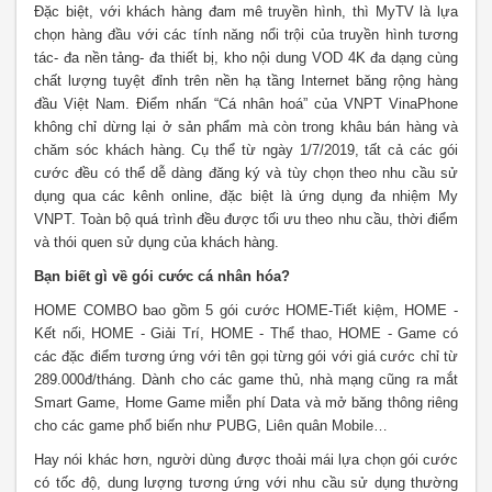
Đặc biệt, với khách hàng đam mê truyền hình, thì MyTV là lựa
chọn hàng đầu với các tính năng nổi trội của truyền hình tương
tác- đa nền tảng- đa thiết bị, kho nội dung VOD 4K đa dạng cùng
chất lượng tuyệt đỉnh trên nền hạ tầng Internet băng rộng hàng
đầu Việt Nam. Điểm nhấn “Cá nhân hoá” của VNPT VinaPhone
không chỉ dừng lại ở sản phẩm mà còn trong khâu bán hàng và
chăm sóc khách hàng. Cụ thể từ ngày 1/7/2019, tất cả các gói
cước đều có thể dễ dàng đăng ký và tùy chọn theo nhu cầu sử
dụng qua các kênh online, đặc biệt là ứng dụng đa nhiệm My
VNPT. Toàn bộ quá trình đều được tối ưu theo nhu cầu, thời điểm
và thói quen sử dụng của khách hàng.
Bạn biết gì về gói cước cá nhân hóa?
HOME COMBO bao gồm 5 gói cước HOME-Tiết kiệm, HOME -
Kết nối, HOME - Giải Trí, HOME - Thể thao, HOME - Game có
các đặc điểm tương ứng với tên gọi từng gói với giá cước chỉ từ
289.000đ/tháng. Dành cho các game thủ, nhà mạng cũng ra mắt
Smart Game, Home Game miễn phí Data và mở băng thông riêng
cho các game phổ biến như PUBG, Liên quân Mobile…
Hay nói khác hơn, người dùng được thoải mái lựa chọn gói cước
có tốc độ, dung lượng tương ứng với nhu cầu sử dụng thường