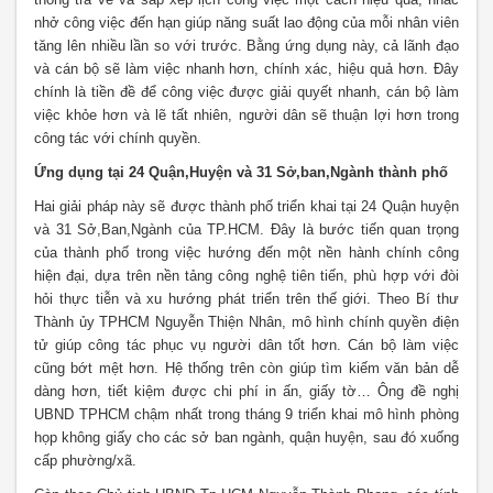
nhở công việc đến hạn giúp năng suất lao động của mỗi nhân viên
tăng lên nhiều lần so với trước. Bằng ứng dụng này, cả lãnh đạo
và cán bộ sẽ làm việc nhanh hơn, chính xác, hiệu quả hơn. Đây
chính là tiền đề để công việc được giải quyết nhanh, cán bộ làm
việc khỏe hơn và lẽ tất nhiên, người dân sẽ thuận lợi hơn trong
công tác với chính quyền.
Ứng dụng tại 24 Quận,Huyện và 31 Sở,ban,Ngành thành phố
Hai giải pháp này sẽ được thành phố triển khai tại 24 Quận huyện
và 31 Sở,Ban,Ngành của TP.HCM. Đây là bước tiến quan trọng
của thành phố trong việc hướng đến một nền hành chính công
hiện đại, dựa trên nền tảng công nghệ tiên tiến, phù hợp với đòi
hỏi thực tiễn và xu hướng phát triển trên thế giới. Theo Bí thư
Thành ủy TPHCM Nguyễn Thiện Nhân, mô hình chính quyền điện
tử giúp công tác phục vụ người dân tốt hơn. Cán bộ làm việc
cũng bớt mệt hơn. Hệ thống trên còn giúp tìm kiếm văn bản dễ
dàng hơn, tiết kiệm được chi phí in ấn, giấy tờ… Ông đề nghị
UBND TPHCM chậm nhất trong tháng 9 triển khai mô hình phòng
họp không giấy cho các sở ban ngành, quận huyện, sau đó xuống
cấp phường/xã.