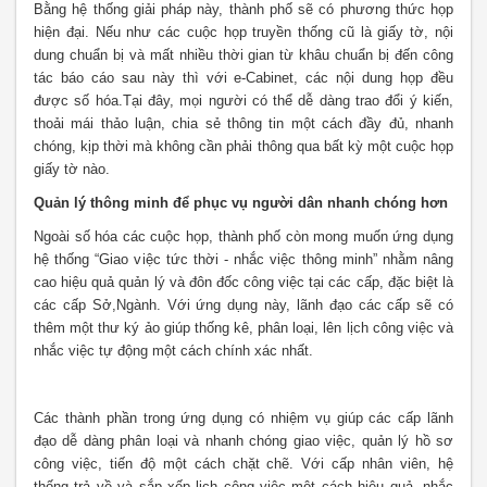
Bằng hệ thống giải pháp này, thành phố sẽ có phương thức họp
hiện đại. Nếu như các cuộc họp truyền thống cũ là giấy tờ, nội
dung chuẩn bị và mất nhiều thời gian từ khâu chuẩn bị đến công
tác báo cáo sau này thì với e-Cabinet, các nội dung họp đều
được số hóa.Tại đây, mọi người có thể dễ dàng trao đổi ý kiến,
thoải mái thảo luận, chia sẻ thông tin một cách đầy đủ, nhanh
chóng, kịp thời mà không cần phải thông qua bất kỳ một cuộc họp
giấy tờ nào.
Quản lý thông minh để phục vụ người dân nhanh chóng hơn
Ngoài số hóa các cuộc họp, thành phố còn mong muốn ứng dụng
hệ thống “Giao việc tức thời - nhắc việc thông minh” nhằm nâng
cao hiệu quả quản lý và đôn đốc công việc tại các cấp, đặc biệt là
các cấp Sở,Ngành. Với ứng dụng này, lãnh đạo các cấp sẽ có
thêm một thư ký ảo giúp thống kê, phân loại, lên lịch công việc và
nhắc việc tự động một cách chính xác nhất.
Các thành phần trong ứng dụng có nhiệm vụ giúp các cấp lãnh
đạo dễ dàng phân loại và nhanh chóng giao việc, quản lý hồ sơ
công việc, tiến độ một cách chặt chẽ. Với cấp nhân viên, hệ
thống trả về và sắp xếp lịch công việc một cách hiệu quả, nhắc