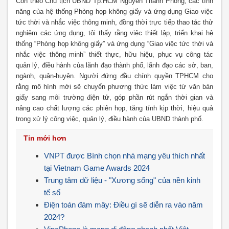
Còn theo Chủ tịch UBND Tp.HCM Nguyễn Thành Phong, các tính
năng của hệ thống Phòng họp không giấy và ứng dụng Giao việc
tức thời và nhắc việc thông minh, đồng thời trực tiếp thao tác thử
nghiệm các ứng dụng, tôi thấy rằng việc thiết lập, triển khai hệ
thống “Phòng họp không giấy” và ứng dụng “Giao việc tức thời và
nhắc việc thông minh” thiết thực, hữu hiệu, phục vụ công tác
quản lý, điều hành của lãnh đạo thành phố, lãnh đạo các sở, ban,
ngành, quận-huyện. Người đứng đầu chính quyền TPHCM cho
rằng mô hình mới sẽ chuyển phương thức làm việc từ văn bản
giấy sang môi trường điện tử, góp phần rút ngắn thời gian và
nâng cao chất lượng các phiên họp, tăng tính kịp thời, hiệu quả
trong xử lý công việc, quản lý, điều hành của UBND thành phố.
Tin mới hơn
VNPT được Bình chọn nhà mạng yêu thích nhất
tại Vietnam Game Awards 2024
Trung tâm dữ liệu - "Xương sống" của nền kinh
tế số
Điện toán đám mây: Điều gì sẽ diễn ra vào năm
2024?