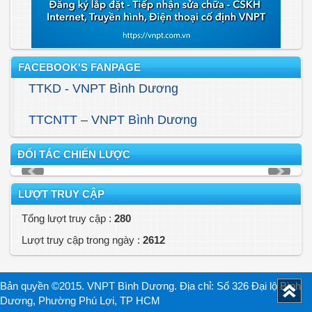
FACEBOOK'S FANPAGE
TTKD - VNPT Bình Dương
TTCNTT – VNPT Bình Dương
ĐỐI TÁC CHIẾN LƯỢC
LƯỢT TRUY CẬP
Tổng lượt truy cập :
280
Lượt truy cập trong ngày :
2612
Bản quyền ©2015. VNPT Bình Dương. Địa chỉ: Số 326 Đại lộ Bình
Dương, Phường Phú Lợi, TP HCM