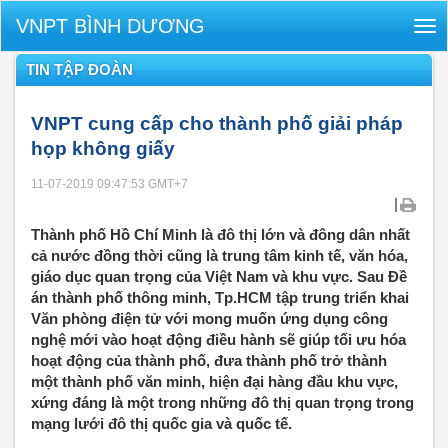
VNPT BÌNH DƯƠNG
Tog
nav
TIN TẬP ĐOÀN
VNPT cung cấp cho thành phố giải pháp
họp không giấy
11-07-2019 09:47:53
GMT+7
|
Thành phố Hồ Chí Minh là đô thị lớn và đông dân nhất
cả nước đồng thời cũng là trung tâm kinh tế, văn hóa,
giáo dục quan trọng của Việt Nam và khu vực. Sau Đề
án thành phố thông minh, Tp.HCM tập trung triển khai
Văn phòng điện tử với mong muốn ứng dụng công
nghệ mới vào hoạt động điều hành sẽ giúp tối ưu hóa
hoạt động của thành phố, đưa thành phố trở thành
một thành phố văn minh, hiện đại hàng đầu khu vực,
xứng đáng là một trong những đô thị quan trọng trong
mạng lưới đô thị quốc gia và quốc tế.